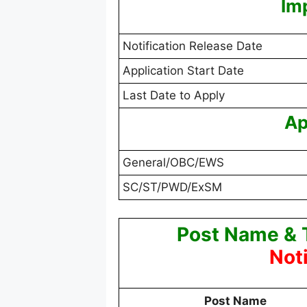
Im
Notification Release Date
Application Start Date
Last Date to Apply
Ap
General/OBC/EWS
SC/ST/PWD/ExSM
Post Name & T
Not
Post Name