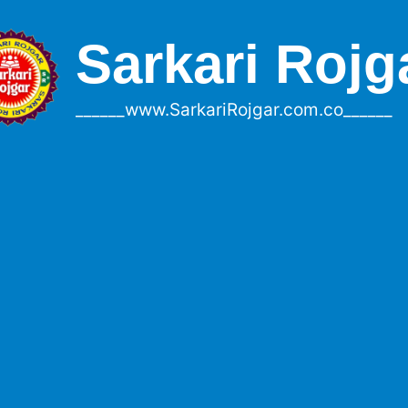
Sarkari Rojg
______www.SarkariRojgar.com.co______