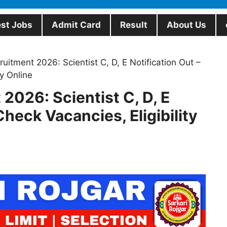
est Jobs
Admit Card
Result
About Us
itment 2026: Scientist C, D, E Notification Out –
ly Online
026: Scientist C, D, E
Check Vacancies, Eligibility