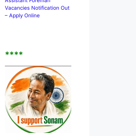
Assistant Foreman
Vacancies Notification Out
– Apply Online
****