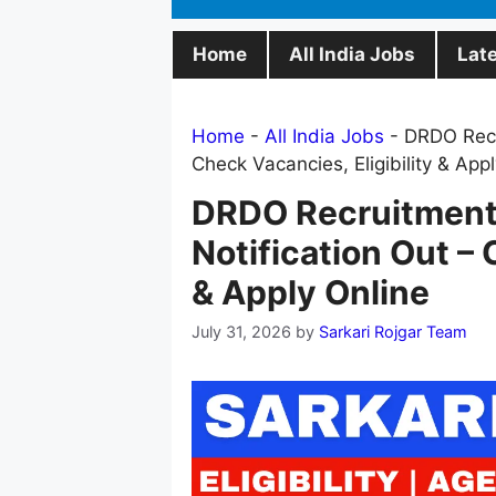
Home
All India Jobs
Lat
Home
-
All India Jobs
-
DRDO Recru
Check Vacancies, Eligibility & App
DRDO Recruitment 2
Notification Out – 
& Apply Online
July 31, 2026
by
Sarkari Rojgar Team