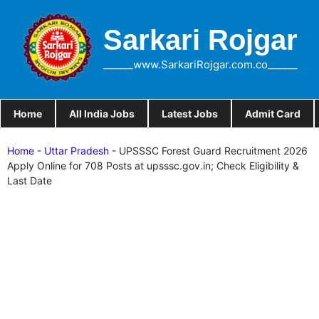
Skip
to
Sarkari Rojgar
content
______www.SarkariRojgar.com.co______
Home
All India Jobs
Latest Jobs
Admit Card
Home
-
Uttar Pradesh
-
UPSSSC Forest Guard Recruitment 2026
Apply Online for 708 Posts at upsssc.gov.in; Check Eligibility &
Last Date