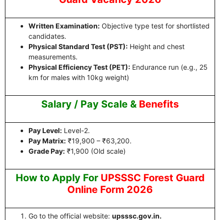
Written Examination:
Objective type test for shortlisted
candidates.
Physical Standard Test (PST):
Height and chest
measurements.
Physical Efficiency Test (PET):
Endurance run (e.g., 25
km for males with 10kg weight)
Salary / Pay Scale &
Benefits
Pay Level:
Level-2.
Pay Matrix:
₹19,900 – ₹63,200.
Grade Pay:
₹1,900 (Old scale)
How to Apply For
UPSSSC Forest Guard
Online Form 2026
Go to the official website:
upsssc.gov.in.