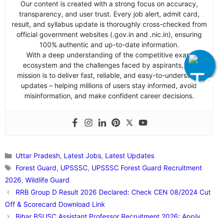
Our content is created with a strong focus on accuracy,
transparency, and user trust. Every job alert, admit card,
result, and syllabus update is thoroughly cross-checked from
official government websites (.gov.in and .nic.in), ensuring
100% authentic and up-to-date information.
With a deep understanding of the competitive exam
ecosystem and the challenges faced by aspirants, our
mission is to deliver fast, reliable, and easy-to-understand
updates – helping millions of users stay informed, avoid
misinformation, and make confident career decisions.
Categories
Uttar Pradesh
,
Latest Jobs
,
Latest Updates
Tags
Forest Guard
,
UPSSSC
,
UPSSSC Forest Guard Recruitment
2026
,
Wildlife Guard
RRB Group D Result 2026 Declared: Check CEN 08/2024 Cut
Off & Scorecard Download Link
Bihar BSUSC Assistant Professor Recruitment 2026: Apply